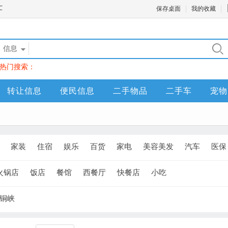
保存桌面
我的收藏
信息
热门搜索：
转让信息
便民信息
二手物品
二手车
宠物
家装
住宿
娱乐
百货
家电
美容美发
汽车
医保
火锅店
饭店
餐馆
西餐厅
快餐店
小吃
铜峡