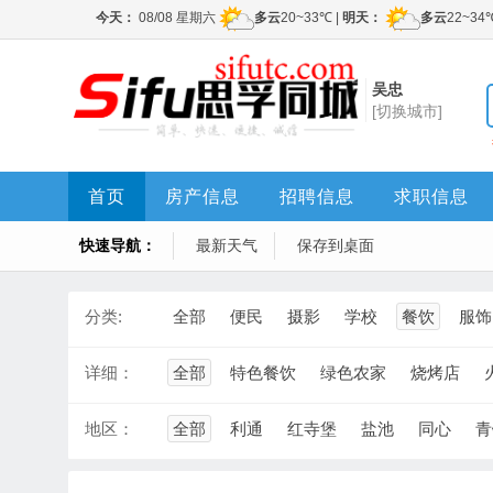
吴忠
[切换城市]
首页
房产信息
招聘信息
求职信息
快速导航：
最新天气
保存到桌面
分类:
全部
便民
摄影
学校
餐饮
服饰
详细：
全部
特色餐饮
绿色农家
烧烤店
地区：
全部
利通
红寺堡
盐池
同心
青